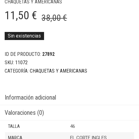
CHAQUETAS Y AMERICANAS
El
El
11,50
€
38,00
€
precio
precio
original
actual
Sin existencias
era:
es:
ID DE PRODUCTO:
27892
38,00 €.
11,50 €.
SKU:
11072
CATEGORÍA:
CHAQUETAS Y AMERICANAS
Información adicional
Valoraciones (0)
TALLA
46
MARCA
EL CORTE INGLES