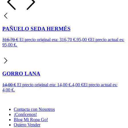
PAÑUELO SEDA HERMÉS
316,70
€
El precio original era: 316,70 €.
95,00
€
El precio actual es:
95,00 €.
GORRO LANA
14,00
€
El precio original era: 14,00 €.
4,00
€
El precio actual es:
4,00 €.
Contacta con Nosotros
¡Conócenos!
Blog Mi Ropa Go!
Quiero Vender