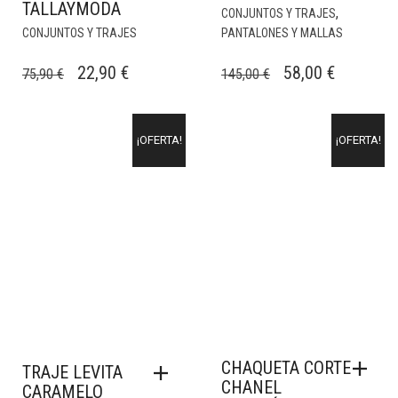
TALLAYMODA
,
CONJUNTOS Y TRAJES
CONJUNTOS Y TRAJES
PANTALONES Y MALLAS
EL
EL
EL
EL
22,90
€
58,00
€
75,90
€
145,00
€
PRECIO
PRECIO
PRECIO
PRECIO
ORIGINAL
ACTUAL
ORIGINAL
ACTUAL
¡OFERTA!
¡OFERTA!
ERA:
ES:
ERA:
ES:
75,90 €.
22,90 €.
145,00 €.
58,00 €.
CHAQUETA CORTE
TRAJE LEVITA
CHANEL
CARAMELO