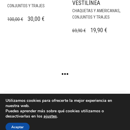
VESTILÍNEA
CONJUNTOS Y TRAJES
,
CHAQUETAS Y AMERICANAS
CONJUNTOS Y TRAJES
EL
EL
30,00
€
100,00
€
PRECIO
PRECIO
EL
EL
19,90
€
69,90
€
ORIGINAL
ACTUAL
PRECIO
PRECIO
ERA:
ES:
ORIGINAL
ACTUAL
100,00 €.
30,00 €.
ERA:
ES:
69,90 €.
19,90 €.
Utilizamos cookies para ofrecerte la mejor experiencia en
nuestra web.
Copyright © 2024 - Aurum
Puedes aprender más sobre qué cookies utilizamos o
desactivarlas en los
ajustes
.
Aceptar