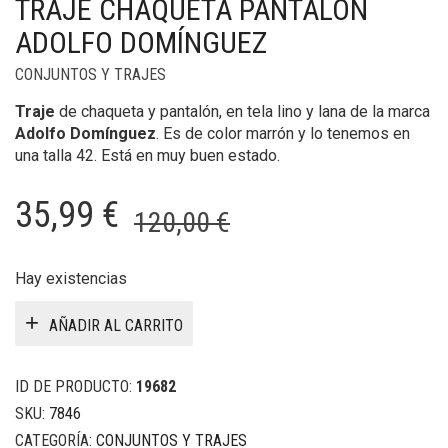
TRAJE CHAQUETA PANTALÓN
ADOLFO DOMÍNGUEZ
CONJUNTOS Y TRAJES
Traje
de chaqueta y pantalón, en tela lino y lana de la marca
Adolfo Domínguez
. Es de color marrón y lo tenemos en
una talla 42. Está en muy buen estado.
El
El
35,99
€
120,00
€
precio
precio
original
actual
Hay existencias
era:
es:
AÑADIR AL CARRITO
120,00 €.
35,99 €.
ID DE PRODUCTO:
19682
SKU:
7846
CATEGORÍA:
CONJUNTOS Y TRAJES