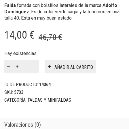
Falda
forrada con bolsillos laterales de la marca
Adolfo
Domínguez
. Es de color verde caqui y la tenemos en una
talla 40. Está en muy buen estado.
El
El
14,00
€
46,70
€
precio
precio
original
actual
Hay existencias
Falda
era:
es:
AÑADIR AL CARRITO
Adolfo
46,70 €.
14,00 €.
Domínguez
cantidad
ID DE PRODUCTO:
14364
SKU:
5703
CATEGORÍA:
FALDAS Y MINIFALDAS
Valoraciones (0)