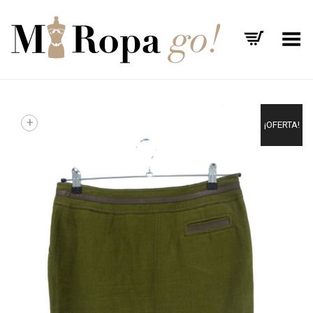
Menú
+
¡OFERTA!