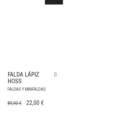
163,30 €.
48,99 €.
41,70 €.
12,50 €.
FALDA LÁPIZ
HOSS
FALDAS Y MINIFALDAS
EL
EL
22,00
€
89,90
€
PRECIO
PRECIO
ORIGINAL
ACTUAL
ERA:
ES: