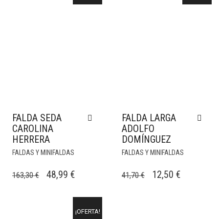
FALDA SEDA
FALDA LARGA
CAROLINA
ADOLFO
HERRERA
DOMÍNGUEZ
FALDAS Y MINIFALDAS
FALDAS Y MINIFALDAS
EL
EL
EL
EL
48,99
€
12,50
€
163,30
€
41,70
€
PRECIO
PRECIO
PRECIO
PRECIO
ORIGINAL
ACTUAL
ORIGINAL
ACTUAL
¡OFERTA!
ERA:
ES:
ERA:
ES: