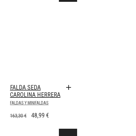
FALDA SEDA
CAROLINA HERRERA
FALDAS Y MINIFALDAS
EL
EL
48,99
€
163,30
€
PRECIO
PRECIO
ORIGINAL
ACTUAL