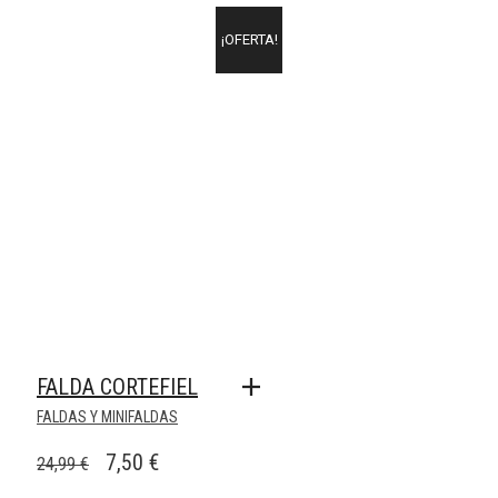
ORIGINAL
ACTUAL
ERA:
ES:
¡OFERTA!
41,70 €.
12,50 €.
FALDA CORTEFIEL
FALDAS Y MINIFALDAS
EL
EL
7,50
€
24,99
€
PRECIO
PRECIO