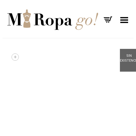
Menú
SIN
+
EXISTENC