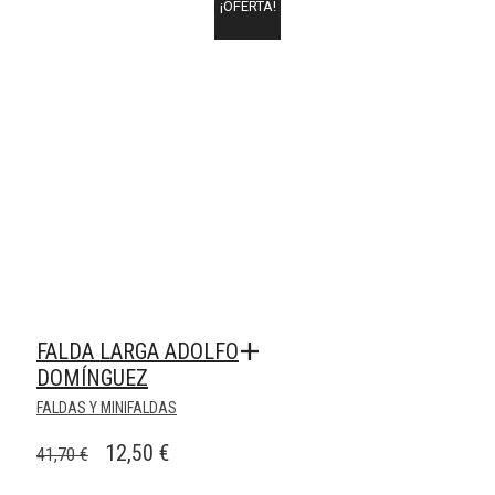
ERA:
ES:
¡OFERTA!
163,30 €.
48,99 €.
FALDA LARGA ADOLFO
DOMÍNGUEZ
FALDAS Y MINIFALDAS
EL
EL
12,50
€
41,70
€
PRECIO
PRECIO