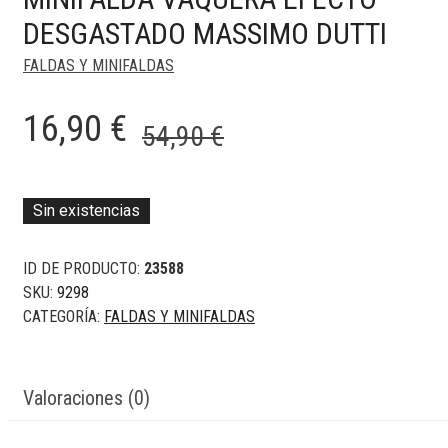
DESGASTADO MASSIMO DUTTI
FALDAS Y MINIFALDAS
El
El
16,90
€
54,90
€
precio
precio
original
actual
Sin existencias
era:
es:
54,90 €.
16,90 €.
ID DE PRODUCTO:
23588
SKU:
9298
CATEGORÍA:
FALDAS Y MINIFALDAS
Valoraciones (0)