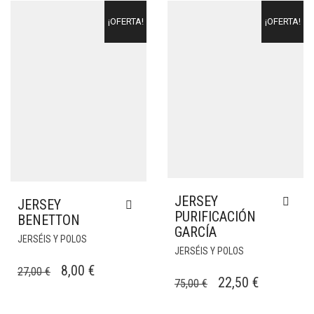
¡OFERTA!
¡OFERTA!
JERSEY
JERSEY
PURIFICACIÓN
BENETTON
GARCÍA
JERSÉIS Y POLOS
JERSÉIS Y POLOS
EL
EL
8,00
€
27,00
€
EL
EL
22,50
€
75,00
€
PRECIO
PRECIO
PRECIO
PRECIO
ORIGINAL
ACTUAL