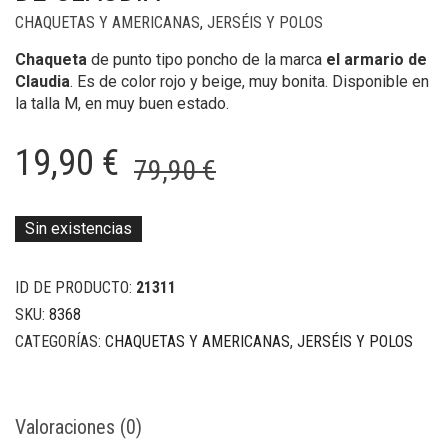
CHAQUETAS Y AMERICANAS
,
JERSÉIS Y POLOS
Chaqueta
de punto tipo poncho de la marca
el armario de
Claudia
. Es de color rojo y beige, muy bonita. Disponible en
la talla M, en muy buen estado.
El
El
19,90
€
79,90
€
precio
precio
original
actual
Sin existencias
era:
es:
ID DE PRODUCTO:
21311
79,90 €.
19,90 €.
SKU:
8368
CATEGORÍAS:
CHAQUETAS Y AMERICANAS
,
JERSÉIS Y POLOS
Valoraciones (0)