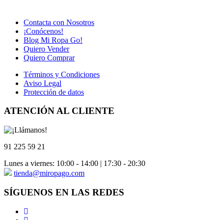
original
actual
era:
es:
Contacta con Nosotros
60,00 €.
18,00 €.
¡Conócenos!
Blog Mi Ropa Go!
Quiero Vender
Quiero Comprar
Términos y Condiciones
Aviso Legal
Protección de datos
ATENCIÓN AL CLIENTE
91 225 59 21
Lunes a viernes: 10:00 - 14:00 | 17:30 - 20:30
tienda@miropago.com
SÍGUENOS EN LAS REDES