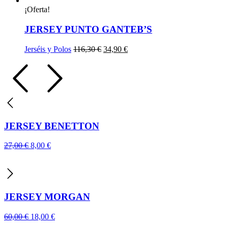
original
actual
¡Oferta!
era:
es:
83,00 €.
25,00 €.
JERSEY PUNTO GANTEB’S
El
El
Jerséis y Polos
116,30
€
34,90
€
precio
precio
original
actual
era:
es:
116,30 €.
34,90 €.
JERSEY BENETTON
El
El
27,00
€
8,00
€
precio
precio
original
actual
era:
es:
27,00 €.
8,00 €.
JERSEY MORGAN
El
El
60,00
€
18,00
€
precio
precio