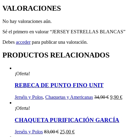
VALORACIONES
No hay valoraciones aún.
Sé el primero en valorar “JERSEY ESTRELLAS BLANCAS”
Debes
acceder
para publicar una valoración.
PRODUCTOS RELACIONADOS
¡Oferta!
REBECA DE PUNTO FINO UNIT
El
El
Jerséis y Polos
,
Chaquetas y Americanas
34,90
€
9,90
€
precio
precio
original
actual
¡Oferta!
era:
es:
34,90 €.
9,90 €.
CHAQUETA PURIFICACIÓN GARCÍA
El
El
Jerséis y Polos
83,00
€
25,00
€
precio
precio