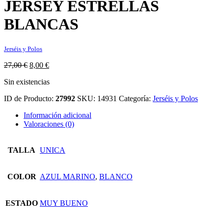
JERSEY ESTRELLAS
BLANCAS
Jerséis y Polos
El
El
27,00
€
8,00
€
precio
precio
Sin existencias
original
actual
era:
es:
ID de Producto:
27992
SKU:
14931
Categoría:
Jerséis y Polos
27,00 €.
8,00 €.
Información adicional
Valoraciones (0)
TALLA
UNICA
COLOR
AZUL MARINO
,
BLANCO
ESTADO
MUY BUENO