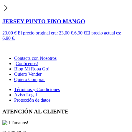
JERSEY PUNTO FINO MANGO
23,00
€
El precio original era: 23,00 €.
6,90
€
El precio actual es:
6,90 €.
Contacta con Nosotros
¡Conócenos!
Blog Mi Ropa Go!
Quiero Vender
Quiero Comprar
Términos y Condiciones
Aviso Legal
Protección de datos
ATENCIÓN AL CLIENTE