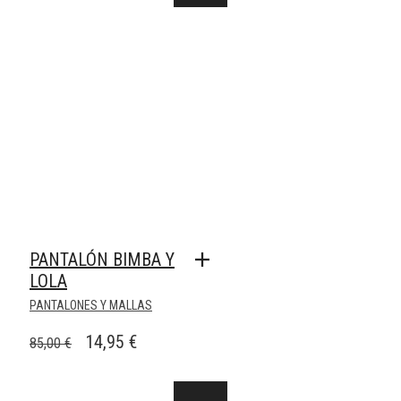
PANTALÓN BIMBA Y
LOLA
PANTALONES Y MALLAS
EL
EL
14,95
€
85,00
€
PRECIO
PRECIO
ORIGINAL
ACTUAL