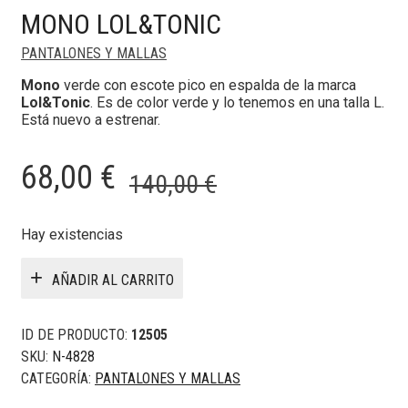
MONO LOL&TONIC
PANTALONES Y MALLAS
Mono
verde con escote pico en espalda de la marca
Lol&Tonic
. Es de color verde y lo tenemos en una talla L.
Está nuevo a estrenar.
El
El
68,00
€
140,00
€
precio
precio
original
actual
Hay existencias
era:
es:
AÑADIR AL CARRITO
140,00 €.
68,00 €.
ID DE PRODUCTO:
12505
SKU:
N-4828
CATEGORÍA:
PANTALONES Y MALLAS