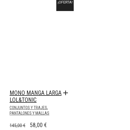
ERA:
ES:
¡OFERTA!
85,00 €.
14,95 €.
MONO MANGA LARGA
LOL&TONIC
,
CONJUNTOS Y TRAJES
PANTALONES Y MALLAS
EL
EL
58,00
€
145,00
€