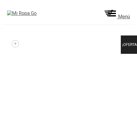
Menú
+
¡OFERTA