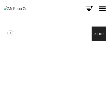
Menú
+
¡OFERTA!