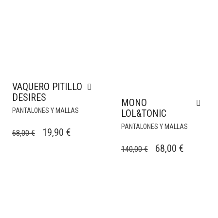
VAQUERO PITILLO
DESIRES
MONO
PANTALONES Y MALLAS
LOL&TONIC
PANTALONES Y MALLAS
EL
EL
19,90
€
68,00
€
PRECIO
PRECIO
EL
EL
68,00
€
140,00
€
ORIGINAL
ACTUAL
PRECIO
PRECIO
ERA:
ES:
ORIGINAL
ACTUAL
68,00 €.
19,90 €.
ERA:
ES:
140,00 €.
68,00 €.