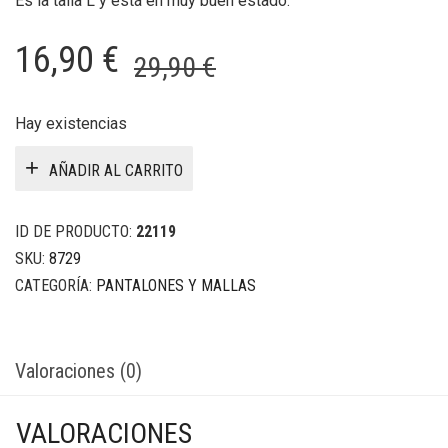
Es la talla L y está en muy buen estado.
El
El
16,90
€
29,90
€
precio
precio
original
actual
Hay existencias
era:
es:
AÑADIR AL CARRITO
29,90 €.
16,90 €.
ID DE PRODUCTO:
22119
SKU:
8729
CATEGORÍA:
PANTALONES Y MALLAS
Valoraciones (0)
VALORACIONES