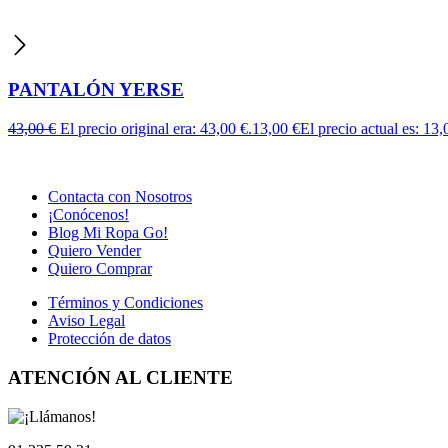
PANTALÓN YERSE
43,00
€
El precio original era: 43,00 €.
13,00
€
El precio actual es: 13,
Contacta con Nosotros
¡Conócenos!
Blog Mi Ropa Go!
Quiero Vender
Quiero Comprar
Términos y Condiciones
Aviso Legal
Protección de datos
ATENCIÓN AL CLIENTE