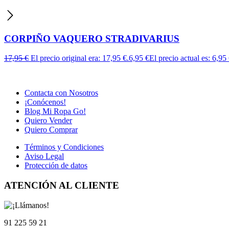
CORPIÑO VAQUERO STRADIVARIUS
17,95
€
El precio original era: 17,95 €.
6,95
€
El precio actual es: 6,95 
Contacta con Nosotros
¡Conócenos!
Blog Mi Ropa Go!
Quiero Vender
Quiero Comprar
Términos y Condiciones
Aviso Legal
Protección de datos
ATENCIÓN AL CLIENTE
91 225 59 21