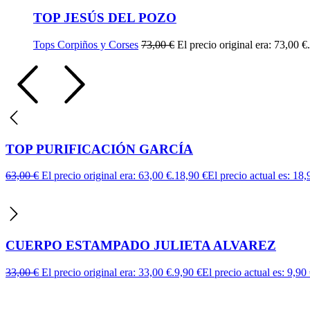
TOP JESÚS DEL POZO
Tops Corpiños y Corses
73,00
€
El precio original era: 73,00 €.
TOP PURIFICACIÓN GARCÍA
63,00
€
El precio original era: 63,00 €.
18,90
€
El precio actual es: 18,
CUERPO ESTAMPADO JULIETA ALVAREZ
33,00
€
El precio original era: 33,00 €.
9,90
€
El precio actual es: 9,90 