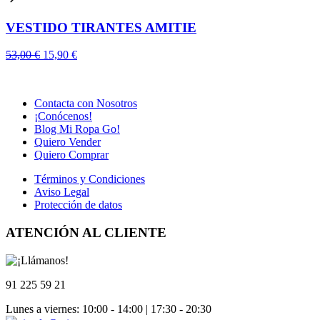
69,00 €.
26,90 €.
VESTIDO TIRANTES AMITIE
El
El
53,00
€
15,90
€
precio
precio
original
actual
era:
es:
Contacta con Nosotros
53,00 €.
15,90 €.
¡Conócenos!
Blog Mi Ropa Go!
Quiero Vender
Quiero Comprar
Términos y Condiciones
Aviso Legal
Protección de datos
ATENCIÓN AL CLIENTE
91 225 59 21
Lunes a viernes: 10:00 - 14:00 | 17:30 - 20:30