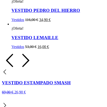
¡Oferta!
VESTIDO PEDRO DEL HIERRO
El
El
Vestidos
116,00
€
34,90
€
precio
precio
original
actual
¡Oferta!
era:
es:
116,00 €.
34,90 €.
VESTIDO LEMAILLE
El
El
Vestidos
53,00
€
16,00
€
precio
precio
original
actual
era:
es:
53,00 €.
16,00 €.
VESTIDO ESTAMPADO SMASH
El
El
69,00
€
26,90
€
precio
precio
original
actual
era:
es: