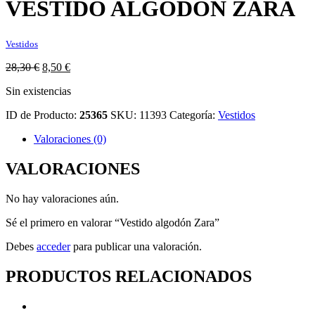
VESTIDO ALGODÓN ZARA
Vestidos
El
El
28,30
€
8,50
€
precio
precio
Sin existencias
original
actual
era:
es:
ID de Producto:
25365
SKU:
11393
Categoría:
Vestidos
28,30 €.
8,50 €.
Valoraciones (0)
VALORACIONES
No hay valoraciones aún.
Sé el primero en valorar “Vestido algodón Zara”
Debes
acceder
para publicar una valoración.
PRODUCTOS RELACIONADOS