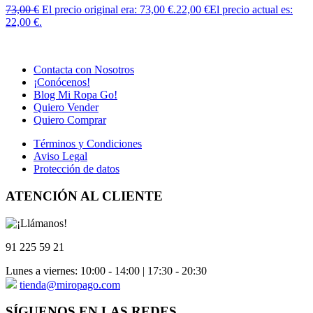
73,00
€
El precio original era: 73,00 €.
22,00
€
El precio actual es:
22,00 €.
Contacta con Nosotros
¡Conócenos!
Blog Mi Ropa Go!
Quiero Vender
Quiero Comprar
Términos y Condiciones
Aviso Legal
Protección de datos
ATENCIÓN AL CLIENTE
91 225 59 21
Lunes a viernes: 10:00 - 14:00 | 17:30 - 20:30
tienda@miropago.com
SÍGUENOS EN LAS REDES