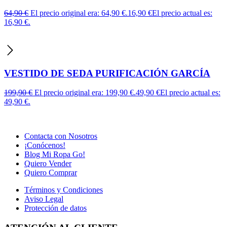
64,90
€
El precio original era: 64,90 €.
16,90
€
El precio actual es:
16,90 €.
VESTIDO DE SEDA PURIFICACIÓN GARCÍA
199,90
€
El precio original era: 199,90 €.
49,90
€
El precio actual es:
49,90 €.
Contacta con Nosotros
¡Conócenos!
Blog Mi Ropa Go!
Quiero Vender
Quiero Comprar
Términos y Condiciones
Aviso Legal
Protección de datos