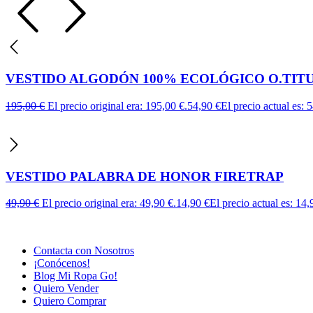
VESTIDO ALGODÓN 100% ECOLÓGICO O.TIT
195,00
€
El precio original era: 195,00 €.
54,90
€
El precio actual es: 
VESTIDO PALABRA DE HONOR FIRETRAP
49,90
€
El precio original era: 49,90 €.
14,90
€
El precio actual es: 14,
Contacta con Nosotros
¡Conócenos!
Blog Mi Ropa Go!
Quiero Vender
Quiero Comprar