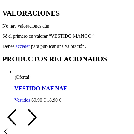
VALORACIONES
No hay valoraciones aún.
Sé el primero en valorar “VESTIDO MANGO”
Debes
acceder
para publicar una valoración.
PRODUCTOS RELACIONADOS
¡Oferta!
VESTIDO NAF NAF
El
El
Vestidos
69,90
€
18,90
€
precio
precio
original
actual
era:
es:
69,90 €.
18,90 €.