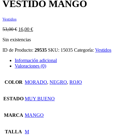
VESTIDO MANGO
Vestidos
El
El
53,00
€
16,00
€
precio
precio
Sin existencias
original
actual
era:
es:
ID de Producto:
29535
SKU:
15035
Categoría:
Vestidos
53,00 €.
16,00 €.
Información adicional
Valoraciones (0)
COLOR
MORADO
,
NEGRO
,
ROJO
ESTADO
MUY BUENO
MARCA
MANGO
TALLA
M