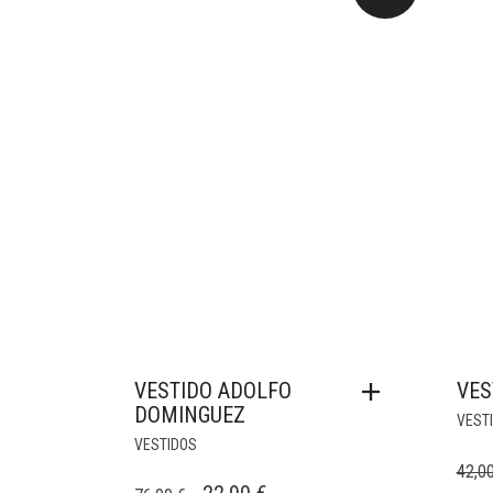
VESTIDO ADOLFO
VES
DOMINGUEZ
VEST
VESTIDOS
42,0
EL
EL