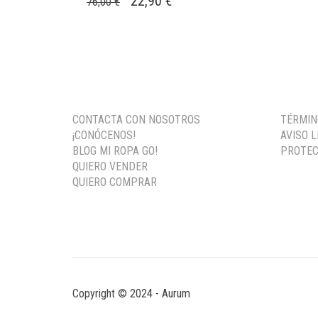
22,90
€
76,00
€
PRECIO
PRECIO
ORIGINAL
ACTUAL
ERA:
ES:
76,00 €.
22,90 €.
CONTACTA CON NOSOTROS
TÉRMIN
¡CONÓCENOS!
AVISO 
BLOG MI ROPA GO!
PROTEC
QUIERO VENDER
QUIERO COMPRAR
Copyright © 2024 - Aurum