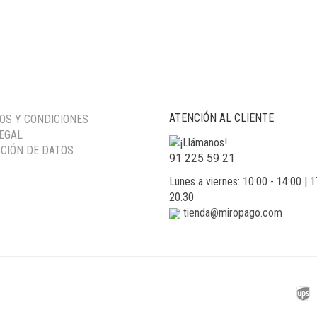
PRECIO
PRECIO
PRECIO
PRECIO
ORIGINAL
ACTUAL
ORIGINAL
ACTUAL
ERA:
ES:
ERA:
ES:
42,00 €.
12,50 €.
53,00 €.
16,00 €.
ATENCIÓN AL CLIENTE
OS Y CONDICIONES
LEGAL
CIÓN DE DATOS
91 225 59 21
Lunes a viernes: 10:00 - 14:00 | 1
20:30
tienda@miropago.com