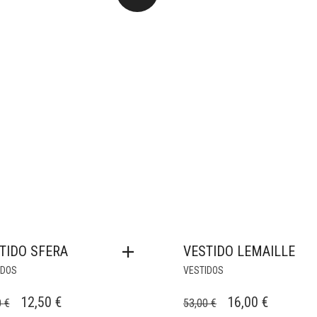
TIDO SFERA
VESTIDO LEMAILLE
IDOS
VESTIDOS
EL
EL
EL
EL
12,50
€
16,00
€
0
€
53,00
€