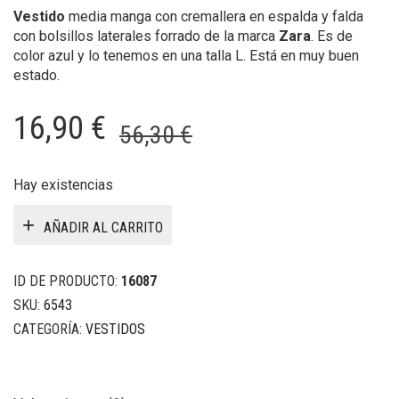
Vestido
media manga con cremallera en espalda y falda
con bolsillos laterales forrado de la marca
Zara
. Es de
color azul y lo tenemos en una talla L. Está en muy buen
estado.
El
El
16,90
€
56,30
€
precio
precio
original
actual
Hay existencias
era:
es:
AÑADIR AL CARRITO
56,30 €.
16,90 €.
ID DE PRODUCTO:
16087
SKU:
6543
CATEGORÍA:
VESTIDOS