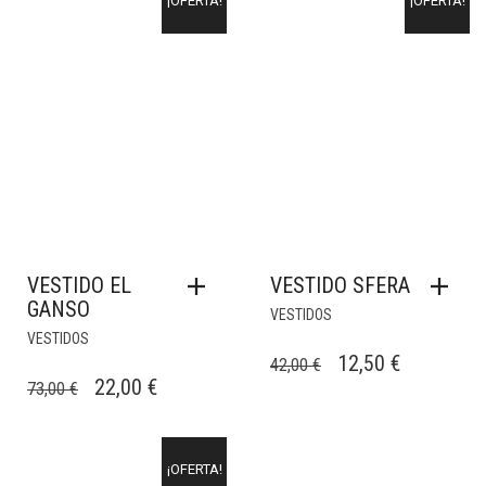
¡OFERTA!
¡OFERTA!
VESTIDO EL
VESTIDO SFERA
GANSO
VESTIDOS
VESTIDOS
EL
EL
12,50
€
42,00
€
EL
EL
22,00
€
73,00
€
PRECIO
PRECIO
PRECIO
PRECIO
ORIGINAL
ACTUAL
ORIGINAL
ACTUAL
ERA:
ES:
¡OFERTA!
ERA:
ES:
42,00 €.
12,50 €.