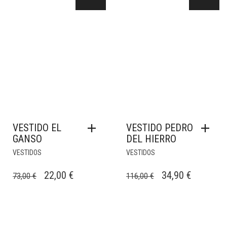
VESTIDO EL
VESTIDO PEDRO
GANSO
DEL HIERRO
VESTIDOS
VESTIDOS
EL
EL
EL
EL
22,00
€
34,90
€
73,00
€
116,00
€
PRECIO
PRECIO
PRECIO
PRECIO
ORIGINAL
ACTUAL
ORIGINAL
ACTUAL
ERA:
ES:
ERA:
ES: