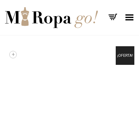
Menú
+
¡OFERTA!