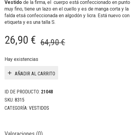
Vestido
de la firma, el cuerpo está confeccionado en punto
muy fino, tiene un lazo en el cuello y es de manga corta y la
falda etsá confeccionada en algodón y licra. Está nuevo con
etiqueta y es una talla S.
El
El
26,90
€
64,90
€
precio
precio
original
actual
Hay existencias
era:
es:
AÑADIR AL CARRITO
64,90 €.
26,90 €.
ID DE PRODUCTO:
21048
SKU:
8315
CATEGORÍA:
VESTIDOS
Valoraciones (0)