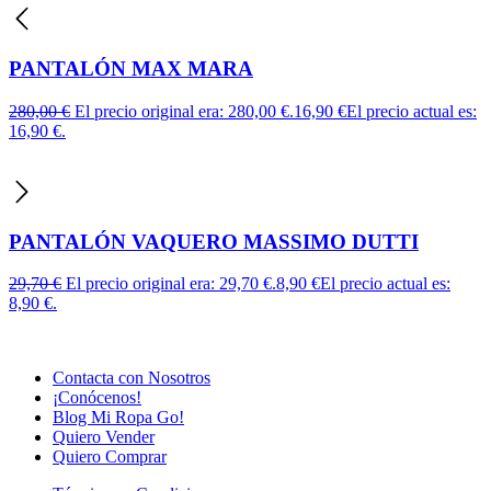
PANTALÓN MAX MARA
280,00
€
El precio original era: 280,00 €.
16,90
€
El precio actual es:
16,90 €.
PANTALÓN VAQUERO MASSIMO DUTTI
29,70
€
El precio original era: 29,70 €.
8,90
€
El precio actual es:
8,90 €.
Contacta con Nosotros
¡Conócenos!
Blog Mi Ropa Go!
Quiero Vender
Quiero Comprar