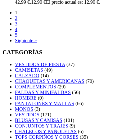
42,99 €.
12,90
€
El precio actual es: 12,90 €.
1
2
3
4
5
Siguiente »
CATEGORÍAS
VESTIDOS DE FIESTA
(37)
CAMISETAS
(49)
CALZADO
(14)
CHAQUETAS Y AMERICANAS
(70)
COMPLEMENTOS
(29)
FALDAS Y MINIFALDAS
(56)
HOMBRE
(0)
PANTALONES Y MALLAS
(66)
MONOS
(3)
VESTIDOS
(171)
BLUSAS Y CAMISAS
(101)
CONJUNTOS Y TRAJES
(9)
CHALECOS Y PAÑOLETAS
(6)
TOPS CORPIÑOS Y CORSES
(35)