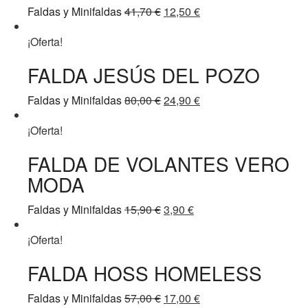
El
El
Faldas y Minifaldas
41,70
€
12,50
€
precio
precio
original
actual
¡Oferta!
era:
es:
FALDA JESÚS DEL POZO
41,70 €.
12,50 €.
El
El
Faldas y Minifaldas
80,00
€
24,90
€
precio
precio
original
actual
¡Oferta!
era:
es:
FALDA DE VOLANTES VERO
80,00 €.
24,90 €.
MODA
El
El
Faldas y Minifaldas
15,90
€
3,90
€
precio
precio
original
actual
¡Oferta!
era:
es:
FALDA HOSS HOMELESS
15,90 €.
3,90 €.
El
El
Faldas y Minifaldas
57,00
€
17,00
€