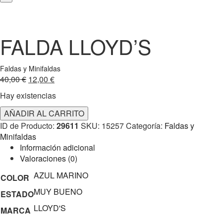
FALDA LLOYD’S
Faldas y Minifaldas
El
El
40,00
€
12,00
€
precio
precio
Hay existencias
original
actual
FALDA
era:
es:
AÑADIR AL CARRITO
LLOYD’S
40,00 €.
12,00 €.
ID de Producto:
29611
SKU:
15257
Categoría:
Faldas y
cantidad
Minifaldas
Información adicional
Valoraciones (0)
AZUL MARINO
COLOR
MUY BUENO
ESTADO
LLOYD'S
MARCA