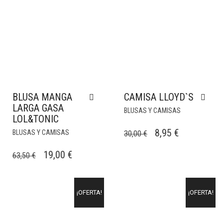
BLUSA MANGA
CAMISA LLOYD`S
LARGA GASA
BLUSAS Y CAMISAS
LOL&TONIC
EL
EL
8,95
€
BLUSAS Y CAMISAS
30,00
€
PRECIO
PRECIO
EL
EL
19,00
€
63,50
€
ORIGINAL
ACTUAL
PRECIO
PRECIO
ERA:
ES:
ORIGINAL
ACTUAL
30,00 €.
8,95 €.
¡OFERTA!
¡OFERTA!
ERA:
ES:
63,50 €.
19,00 €.