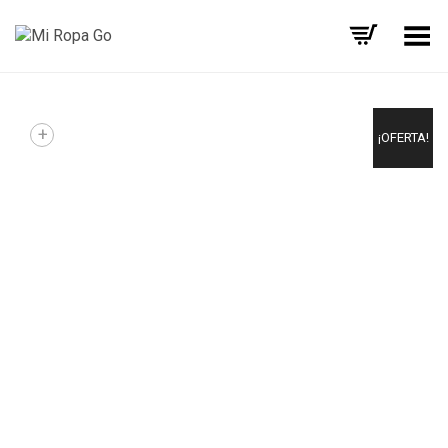
Menú
+
¡OFERTA!