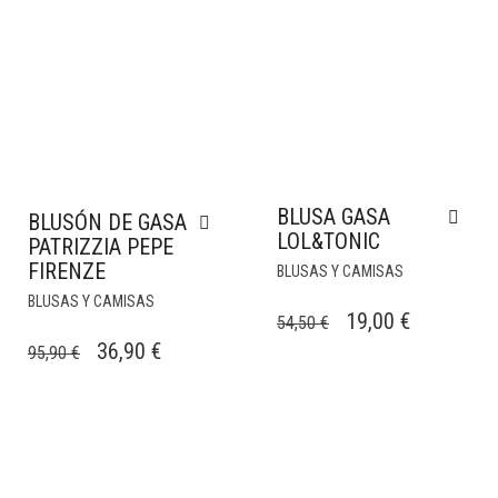
BLUSA GASA
BLUSÓN DE GASA
LOL&TONIC
PATRIZZIA PEPE
FIRENZE
BLUSAS Y CAMISAS
BLUSAS Y CAMISAS
EL
EL
19,00
€
54,50
€
EL
EL
PRECIO
PRECIO
36,90
€
95,90
€
PRECIO
PRECIO
ORIGINAL
ACTUAL
ORIGINAL
ACTUAL
ERA:
ES:
ERA:
ES:
54,50 €.
19,00 €.
95,90 €.
36,90 €.