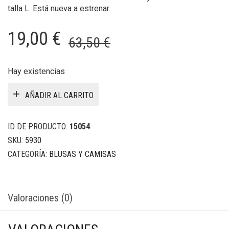
talla L. Está nueva a estrenar.
El
El
19,00
€
63,50
€
precio
precio
original
actual
Hay existencias
era:
es:
AÑADIR AL CARRITO
63,50 €.
19,00 €.
ID DE PRODUCTO:
15054
SKU:
5930
CATEGORÍA:
BLUSAS Y CAMISAS
Valoraciones (0)