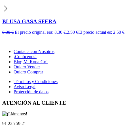
BLUSA GASA SFERA
8,30
€
El precio original era: 8,30 €.
2,50
€
El precio actual es: 2,50 €.
Contacta con Nosotros
¡Conócenos!
Blog Mi Ropa Go!
Quiero Vender
Quiero Comprar
Términos y Condiciones
Aviso Legal
Protección de datos
ATENCIÓN AL CLIENTE
91 225 59 21