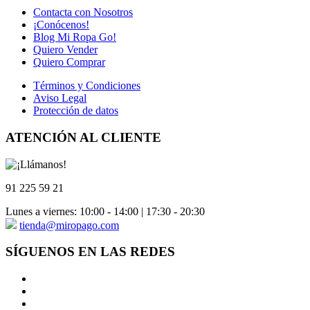
era:
es:
Contacta con Nosotros
21,66 €.
6,50 €.
¡Conócenos!
Blog Mi Ropa Go!
Quiero Vender
Quiero Comprar
Términos y Condiciones
Aviso Legal
Protección de datos
ATENCIÓN AL CLIENTE
91 225 59 21
Lunes a viernes: 10:00 - 14:00 | 17:30 - 20:30
tienda@miropago.com
SÍGUENOS EN LAS REDES