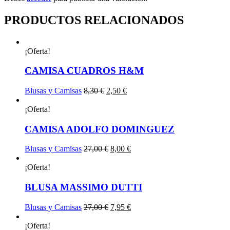
PRODUCTOS RELACIONADOS
¡Oferta!
CAMISA CUADROS H&M
El
El
Blusas y Camisas
8,30
€
2,50
€
precio
precio
original
actual
¡Oferta!
era:
es:
8,30 €.
2,50 €.
CAMISA ADOLFO DOMINGUEZ
El
El
Blusas y Camisas
27,00
€
8,00
€
precio
precio
original
actual
¡Oferta!
era:
es:
27,00 €.
8,00 €.
BLUSA MASSIMO DUTTI
El
El
Blusas y Camisas
27,00
€
7,95
€
precio
precio
original
actual
¡Oferta!