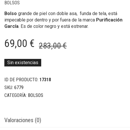
BOLSOS
Bolso
grande de piel con doble asa, funda de tela, está
impecable por dentro y por fuera de la marca
Purificación
García
. Es de color negro y está estrenar.
El
El
69,00
€
283,00
€
precio
precio
original
actual
Sin existencias
era:
es:
ID DE PRODUCTO:
17318
283,00 €.
69,00 €.
SKU:
6779
CATEGORÍA:
BOLSOS
Valoraciones (0)