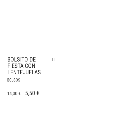
BOLSITO DE
FIESTA CON
LENTEJUELAS
BOLSOS
EL
EL
5,50
€
14,00
€
PRECIO
PRECIO
ORIGINAL
ACTUAL
ERA:
ES:
14,00 €.
5,50 €.