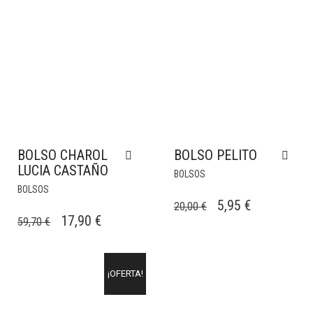
BOLSO CHAROL
BOLSO PELITO
LUCIA CASTAÑO
BOLSOS
BOLSOS
EL
EL
5,95
€
20,00
€
EL
EL
17,90
€
59,70
€
PRECIO
PRECIO
PRECIO
PRECIO
ORIGINAL
ACTUAL
ORIGINAL
ACTUAL
ERA:
ES:
¡OFERTA!
ERA:
ES:
20,00 €.
5,95 €.
59,70 €.
17,90 €.