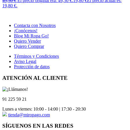
49,50
€
El precio original era: 49,50 €.
19,80
€
El precio actual es:
19,80 €.
Contacta con Nosotros
¡Conócenos!
Blog Mi Ropa Go!
Quiero Vender
Quiero Comprar
Términos y Condiciones
Aviso Legal
Protección de datos
ATENCIÓN AL CLIENTE
91 225 59 21
Lunes a viernes: 10:00 - 14:00 | 17:30 - 20:30
tienda@miropago.com
SÍGUENOS EN LAS REDES