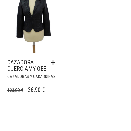
CAZADORA
CUERO AMY GEE
CAZADORAS Y GABARDINAS
EL
EL
36,90
€
123,00
€
PRECIO
PRECIO
ORIGINAL
ACTUAL
ERA:
ES:
123,00 €.
36,90 €.