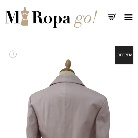
Menú
+
¡OFERTA!