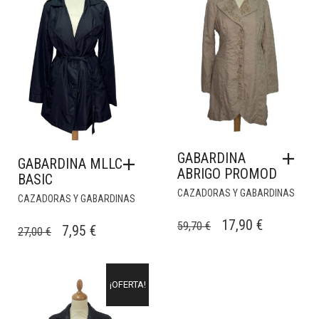
GABARDINA
GABARDINA MLLC
ABRIGO PROMOD
BASIC
CAZADORAS Y GABARDINAS
CAZADORAS Y GABARDINAS
EL
EL
17,90
€
59,70
€
EL
EL
7,95
€
27,00
€
PRECIO
PRECIO
PRECIO
PRECIO
ORIGINAL
ACTUAL
ORIGINAL
ACTUAL
ERA:
ES:
¡OFERTA!
ERA:
ES:
59,70 €.
17,90 €.
27,00 €.
7,95 €.