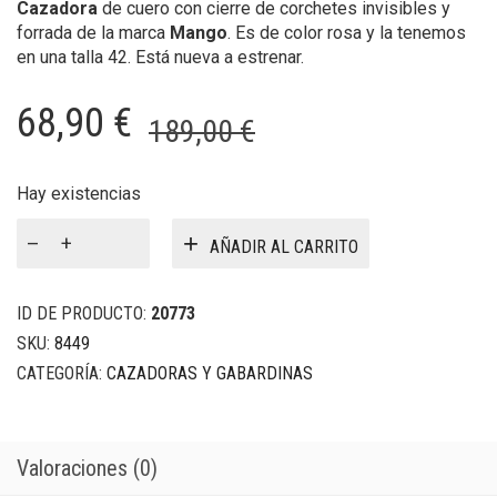
Cazadora
de cuero con cierre de corchetes invisibles y
forrada de la marca
Mango
. Es de color rosa y la tenemos
en una talla 42. Está nueva a estrenar.
El
El
68,90
€
189,00
€
precio
precio
original
actual
Hay existencias
Cazadora
era:
es:
AÑADIR AL CARRITO
cuero
189,00 €.
68,90 €.
Mango
cantidad
ID DE PRODUCTO:
20773
SKU:
8449
CATEGORÍA:
CAZADORAS Y GABARDINAS
Valoraciones (0)