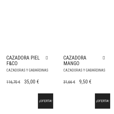
CAZADORA PIEL
CAZADORA
F&CO
MANGO
CAZADORAS Y GABARDINAS
CAZADORAS Y GABARDINAS
EL
EL
EL
EL
35,00
€
9,50
€
116,70
€
31,66
€
PRECIO
PRECIO
PRECIO
PRECIO
ORIGINAL
ACTUAL
ORIGINAL
ACTUAL
¡OFERTA!
¡OFERTA!
ERA:
ES:
ERA:
ES:
116,70 €.
35,00 €.
31,66 €.
9,50 €.