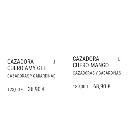
CAZADORA
CAZADORA
CUERO MANGO
CUERO AMY GEE
CAZADORAS Y GABARDINAS
CAZADORAS Y GABARDINAS
EL
EL
68,90
€
189,00
€
EL
EL
36,90
€
123,00
€
PRECIO
PRECIO
PRECIO
PRECIO
ORIGINAL
ACTUAL
ORIGINAL
ACTUAL
ERA:
ES:
ERA:
ES:
189,00 €.
68,90 €.
123,00 €.
36,90 €.