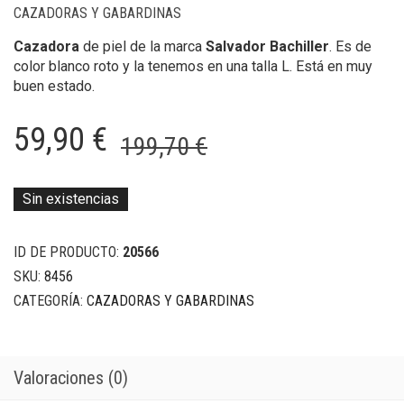
CAZADORAS Y GABARDINAS
Cazadora
de piel de la marca
Salvador Bachiller
. Es de
color blanco roto y la tenemos en una talla L. Está en muy
buen estado.
El
El
59,90
€
199,70
€
precio
precio
original
actual
Sin existencias
era:
es:
ID DE PRODUCTO:
20566
199,70 €.
59,90 €.
SKU:
8456
CATEGORÍA:
CAZADORAS Y GABARDINAS
Valoraciones (0)