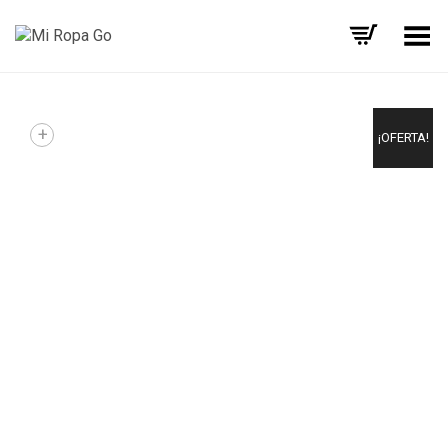
Menú
+
¡OFERTA!