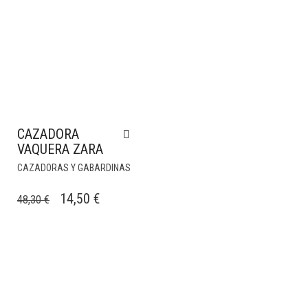
CAZADORA
VAQUERA ZARA
CAZADORAS Y GABARDINAS
EL
EL
14,50
€
48,30
€
PRECIO
PRECIO
ORIGINAL
ACTUAL
ERA:
ES:
48,30 €.
14,50 €.