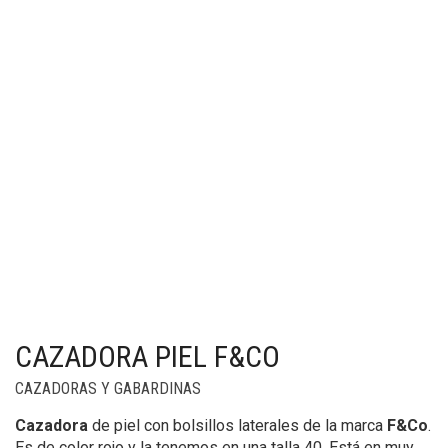
CAZADORA PIEL F&CO
CAZADORAS Y GABARDINAS
Cazadora
de piel con bolsillos laterales de la marca
F&Co
.
Es de color rojo y la tenemos en una talla 40. Está en muy