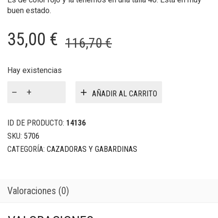
buen estado.
El
El
35,00
€
116,70
€
precio
precio
original
actual
Hay existencias
Cazadora
era:
es:
AÑADIR AL CARRITO
piel
116,70 €.
35,00 €.
F&Co
cantidad
ID DE PRODUCTO:
14136
SKU:
5706
CATEGORÍA:
CAZADORAS Y GABARDINAS
Valoraciones (0)