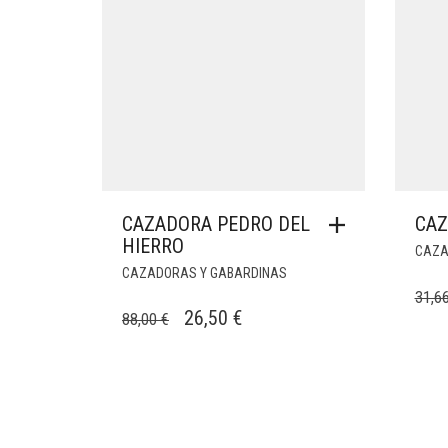
CAZADORA PEDRO DEL
CA
HIERRO
CAZA
CAZADORAS Y GABARDINAS
31,6
EL
EL
26,50
€
88,00
€
PRECIO
PRECIO
ORIGINAL
ACTUAL
ERA:
ES:
88,00 €.
26,50 €.