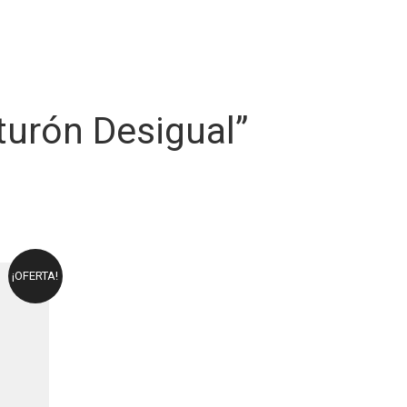
turón Desigual”
¡OFERTA!