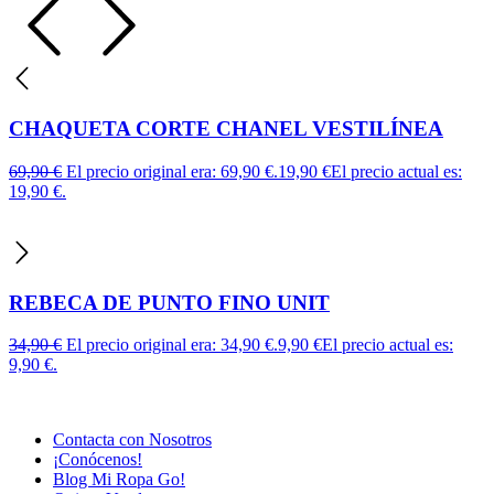
CHAQUETA CORTE CHANEL VESTILÍNEA
69,90
€
El precio original era: 69,90 €.
19,90
€
El precio actual es:
19,90 €.
REBECA DE PUNTO FINO UNIT
34,90
€
El precio original era: 34,90 €.
9,90
€
El precio actual es:
9,90 €.
Contacta con Nosotros
¡Conócenos!
Blog Mi Ropa Go!