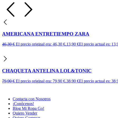
AMERICANA ENTRETIEMPO ZARA
46,30
€
El precio original era: 46,30 €.
13,90
€
El precio actual es: 13,
CHAQUETA ANTELINA LOL&TONIC
79,90
€
El precio original era: 79,90 €.
38,90
€
El precio actual es: 38,
Contacta con Nosotros
¡Conócenos!
Blog Mi Ropa Go!
Quiero Vender
Quiero Comprar