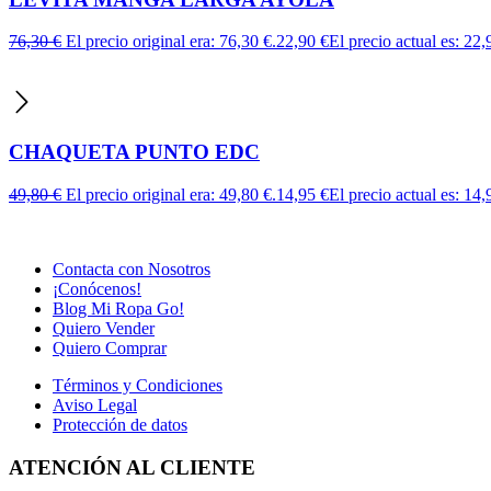
76,30
€
El precio original era: 76,30 €.
22,90
€
El precio actual es: 22,
CHAQUETA PUNTO EDC
49,80
€
El precio original era: 49,80 €.
14,95
€
El precio actual es: 14,
Contacta con Nosotros
¡Conócenos!
Blog Mi Ropa Go!
Quiero Vender
Quiero Comprar
Términos y Condiciones
Aviso Legal
Protección de datos
ATENCIÓN AL CLIENTE