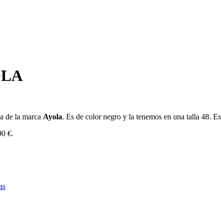
OLA
da de la marca
Ayola
. Es de color negro y la tenemos en una talla 48. E
90 €.
as