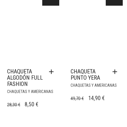
CHAQUETA
CHAQUETA
ALGODÓN FULL
PUNTO YERA
FASHION
CHAQUETAS Y AMERICANAS
CHAQUETAS Y AMERICANAS
EL
EL
14,90
€
49,70
€
EL
EL
8,50
€
28,30
€
PRECIO
PRECIO
PRECIO
PRECIO
ORIGINAL
ACTUAL
ORIGINAL
ACTUAL
ERA:
ES: