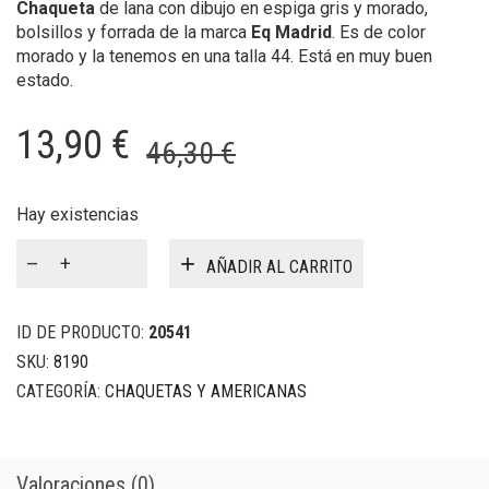
Chaqueta
de lana con dibujo en espiga gris y morado,
bolsillos y forrada de la marca
Eq Madrid
. Es de color
morado y la tenemos en una talla 44. Está en muy buen
estado.
El
El
13,90
€
46,30
€
precio
precio
original
actual
Hay existencias
Chaqueta
era:
es:
AÑADIR AL CARRITO
lana
46,30 €.
13,90 €.
Eq
MAdrid
ID DE PRODUCTO:
20541
cantidad
SKU:
8190
CATEGORÍA:
CHAQUETAS Y AMERICANAS
Valoraciones (0)