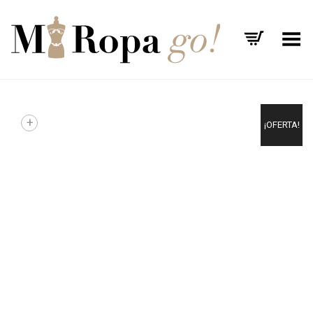
Menú
+
¡OFERTA!