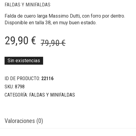
FALDAS Y MINIFALDAS
Falda de cuero larga Massimo Dutti, con forro por dentro.
Disponible en talla 38, en muy buen estado.
El
El
29,90
€
79,90
€
precio
precio
original
actual
Sin existencias
era:
es:
ID DE PRODUCTO:
22116
79,90 €.
29,90 €.
SKU:
8798
CATEGORÍA:
FALDAS Y MINIFALDAS
Valoraciones (0)