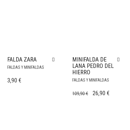
FALDA ZARA
MINIFALDA DE
LANA PEDRO DEL
FALDAS Y MINIFALDAS
HIERRO
3,90
€
FALDAS Y MINIFALDAS
EL
EL
26,90
€
109,90
€
PRECIO
PRECIO
ORIGINAL
ACTUAL
ERA:
ES:
109,90 €.
26,90 €.