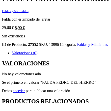
Faldas y Minifaldas
Falda con estampado de jaretas.
El
El
29,66
€
8,90
€
precio
precio
Sin existencias
original
actual
era:
es:
ID de Producto:
27552
SKU:
13996
Categoría:
Faldas y Minifaldas
29,66 €.
8,90 €.
Valoraciones (0)
VALORACIONES
No hay valoraciones aún.
Sé el primero en valorar “FALDA PEDRO DEL HIERRO”
Debes
acceder
para publicar una valoración.
PRODUCTOS RELACIONADOS