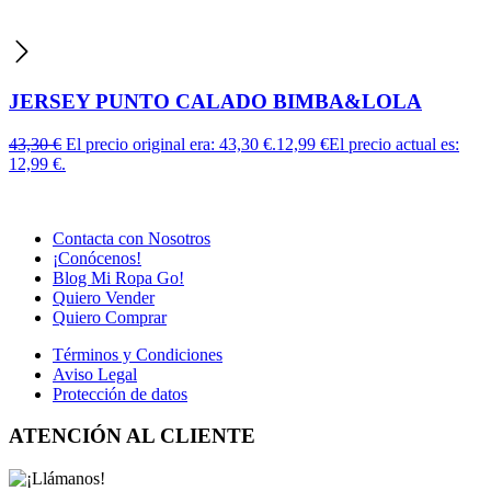
JERSEY PUNTO CALADO BIMBA&LOLA
43,30
€
El precio original era: 43,30 €.
12,99
€
El precio actual es:
12,99 €.
Contacta con Nosotros
¡Conócenos!
Blog Mi Ropa Go!
Quiero Vender
Quiero Comprar
Términos y Condiciones
Aviso Legal
Protección de datos
ATENCIÓN AL CLIENTE