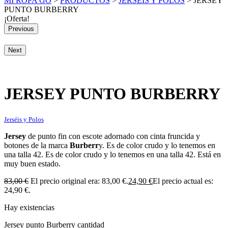
MI ROPA GO
>
PRODUCTOS
>
JERSÉIS Y POLOS
>
JERSEY
PUNTO BURBERRY
¡Oferta!
Previous
Next
JERSEY PUNTO BURBERRY
Jerséis y Polos
Jersey
de punto fin con escote adornado con cinta fruncida y
botones de la marca
Burberr
y. Es de color crudo y lo tenemos en
una talla 42. Es de color crudo y lo tenemos en una talla 42. Está en
muy buen estado.
83,00
€
El precio original era: 83,00 €.
24,90
€
El precio actual es:
24,90 €.
Hay existencias
Jersey punto Burberry cantidad