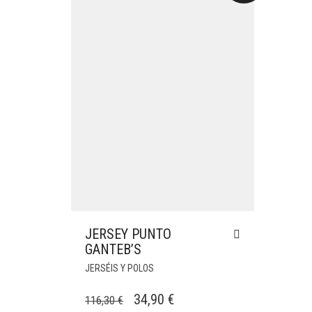
JERSEY PUNTO
GANTEB’S
JERSÉIS Y POLOS
EL
EL
34,90
€
116,30
€