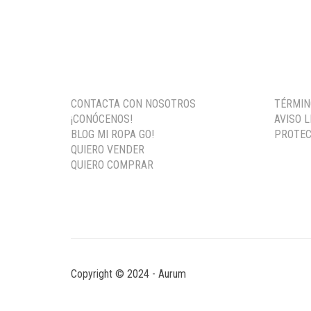
PRECIO
PRECIO
ORIGINAL
ACTUAL
ERA:
ES:
116,30 €.
34,90 €.
CONTACTA CON NOSOTROS
TÉRMIN
¡CONÓCENOS!
AVISO 
BLOG MI ROPA GO!
PROTEC
QUIERO VENDER
QUIERO COMPRAR
Copyright © 2024 - Aurum