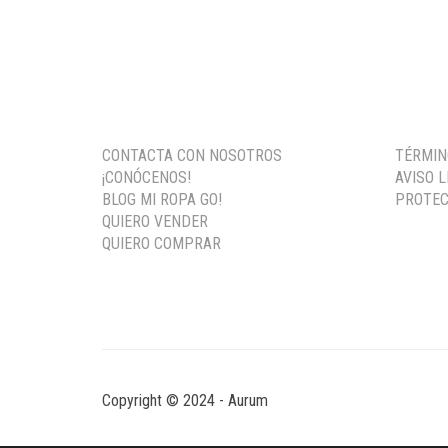
PRECIO
PRECIO
ORIGINAL
ACTUAL
ERA:
ES:
99,70 €.
29,90 €.
CONTACTA CON NOSOTROS
TÉRMIN
¡CONÓCENOS!
AVISO 
BLOG MI ROPA GO!
PROTEC
QUIERO VENDER
QUIERO COMPRAR
Copyright © 2024 - Aurum