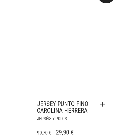
JERSEY PUNTO FINO
CAROLINA HERRERA
JERSÉIS Y POLOS
EL
EL
29,90
€
99,70
€