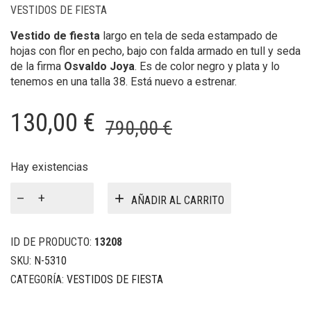
VESTIDOS DE FIESTA
Vestido de fiesta
largo en tela de seda estampado de
hojas con flor en pecho, bajo con falda armado en tull y seda
de la firma
Osvaldo Joya
. Es de color negro y plata y lo
tenemos en una talla 38. Está nuevo a estrenar.
El
El
130,00
€
790,00
€
precio
precio
original
actual
Hay existencias
Vestido
era:
es:
AÑADIR AL CARRITO
de
790,00 €.
130,00 €.
fiesta
largo
ID DE PRODUCTO:
13208
Osvaldo
SKU:
N-5310
Joya
CATEGORÍA:
VESTIDOS DE FIESTA
cantidad