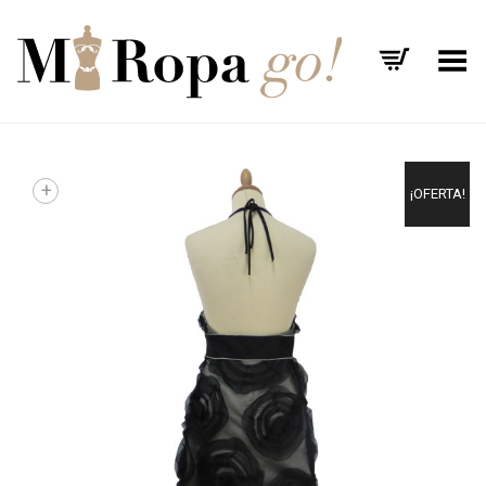
Menú
+
¡OFERTA!