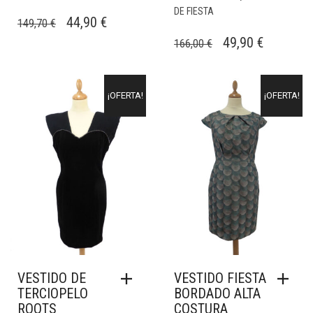
DE FIESTA
EL
EL
44,90
€
149,70
€
PRECIO
PRECIO
EL
EL
49,90
€
166,00
€
ORIGINAL
ACTUAL
PRECIO
PRECIO
ERA:
ES:
ORIGINAL
ACTUAL
¡OFERTA!
¡OFERTA!
149,70 €.
44,90 €.
ERA:
ES:
166,00 €.
49,90 €.
VESTIDO DE
VESTIDO FIESTA
TERCIOPELO
BORDADO ALTA
ROOTS
COSTURA