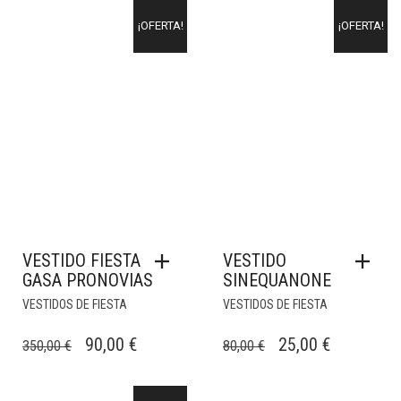
¡OFERTA!
¡OFERTA!
VESTIDO FIESTA
VESTIDO
GASA PRONOVIAS
SINEQUANONE
VESTIDOS DE FIESTA
VESTIDOS DE FIESTA
EL
EL
EL
EL
90,00
€
25,00
€
350,00
€
80,00
€
PRECIO
PRECIO
PRECIO
PRECIO
ORIGINAL
ACTUAL
ORIGINAL
ACTUAL