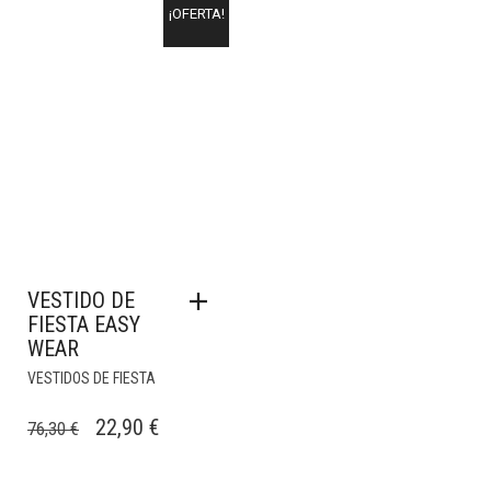
¡OFERTA!
ERA:
ES:
ERA:
ES:
350,00 €.
90,00 €.
80,00 €.
25,00 €.
VESTIDO DE
FIESTA EASY
WEAR
VESTIDOS DE FIESTA
EL
EL
22,90
€
76,30
€
PRECIO
PRECIO
ORIGINAL
ACTUAL