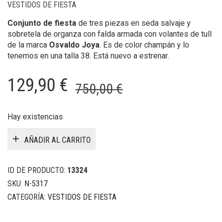
VESTIDOS DE FIESTA
Conjunto de fiesta
de tres piezas en seda salvaje y
sobretela de organza con falda armada con volantes de tull
de la marca
Osvaldo Joya
. Es de color champán y lo
tenemos en una talla 38. Está nuevo a estrenar.
El
El
129,90
€
750,00
€
precio
precio
original
actual
Hay existencias
era:
es:
AÑADIR AL CARRITO
750,00 €.
129,90 €.
ID DE PRODUCTO:
13324
SKU:
N-5317
CATEGORÍA:
VESTIDOS DE FIESTA