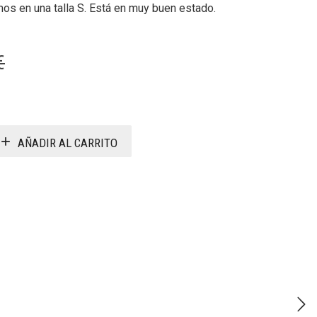
emos en una talla S. Está en muy buen estado.
El
El
€
precio
precio
original
actual
era:
es:
AÑADIR AL CARRITO
66,30 €.
19,90 €.