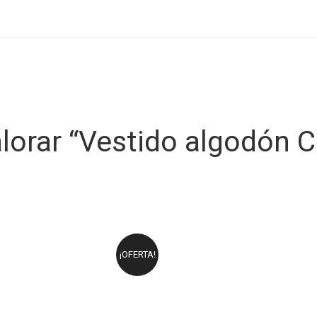
alorar “Vestido algodón 
¡OFERTA!