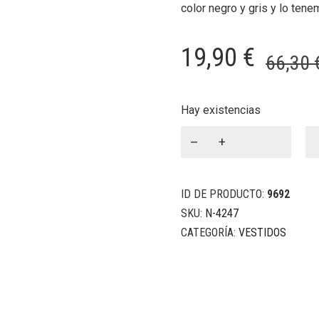
color negro y gris y lo ten
19,90
€
66,30
Hay existencias
Vestido
algodón
Concha
Ceballos
ID DE PRODUCTO:
9692
cantidad
SKU:
N-4247
CATEGORÍA:
VESTIDOS