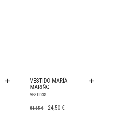
VESTIDO MARÍA
MARIÑO
VESTIDOS
EL
EL
24,50
€
81,65
€
PRECIO
PRECIO
L
ORIGINAL
ACTUAL