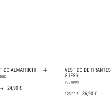
TIDO ALMATRICHI
VESTIDO DE TIRANTES
GUESS
IDOS
VESTIDOS
EL
EL
24,90
€
0
€
EL
EL
36,90
€
123,00
€
PRECIO
PRECIO
PRECIO
PRECIO
ORIGINAL
ACTUAL
ORIGINAL
ACTUA
ERA:
ES: