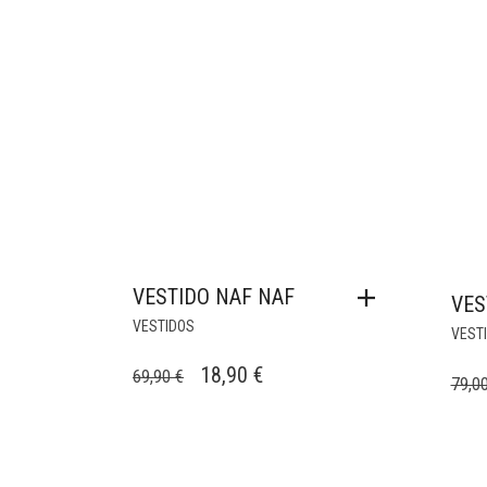
VESTIDO NAF NAF
VES
VESTIDOS
VEST
EL
EL
18,90
€
69,90
€
79,0
PRECIO
PRECIO
ORIGINAL
ACTUAL
ERA:
ES: