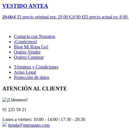
VESTIDO ANTEA
29,00
€
El precio original era: 29,00 €.
8,90
€
El precio actual es: 8,90 
Contacta con Nosotros
¡Conócenos!
Blog Mi Ropa Go!
Quiero Vender
Quiero Comprar
Términos y Condiciones
Aviso Legal
Protección de datos
ATENCIÓN AL CLIENTE
91 225 59 21
Lunes a viernes: 10:00 - 14:00 | 17:30 - 20:30
tienda@miropago.com