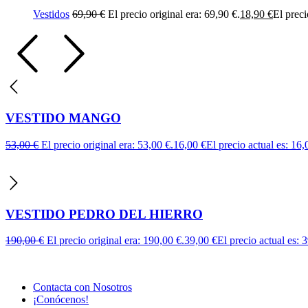
Vestidos
69,90
€
El precio original era: 69,90 €.
18,90
€
El preci
VESTIDO MANGO
53,00
€
El precio original era: 53,00 €.
16,00
€
El precio actual es: 16,
VESTIDO PEDRO DEL HIERRO
190,00
€
El precio original era: 190,00 €.
39,00
€
El precio actual es: 
Contacta con Nosotros
¡Conócenos!