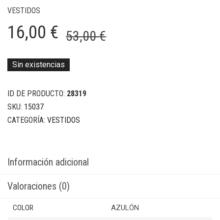
VESTIDOS
El
El
16,00
€
53,00
€
precio
precio
original
actual
Sin existencias
era:
es:
ID DE PRODUCTO:
28319
53,00 €.
16,00 €.
SKU:
15037
CATEGORÍA:
VESTIDOS
Información adicional
Valoraciones (0)
COLOR
AZULÓN