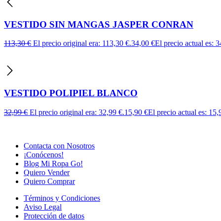
VESTIDO SIN MANGAS JASPER CONRAN
113,30
€
El precio original era: 113,30 €.
34,00
€
El precio actual es: 3
VESTIDO POLIPIEL BLANCO
32,99
€
El precio original era: 32,99 €.
15,90
€
El precio actual es: 15,
Contacta con Nosotros
¡Conócenos!
Blog Mi Ropa Go!
Quiero Vender
Quiero Comprar
Términos y Condiciones
Aviso Legal
Protección de datos